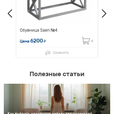
Обувница Saen №4
Диван
6200
Цена
₽
Цена 
Сравнить
Полезные статьи
Как выбрать идеальную мебель для маленькой