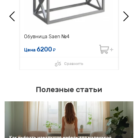
Обувница Saen №4
Диван
6200
Цена
₽
Цена 
Сравнить
Полезные статьи
Как выбрать идеальную мебель для маленькой