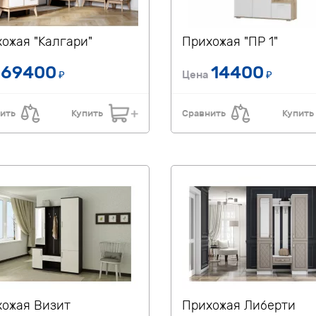
ожая "Калгари"
Прихожая "ПР 1"
69400
14400
а
₽
Цена
₽
ить
Купить
Сравнить
Купить
ожая Визит
Прихожая Либерти