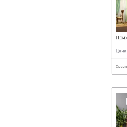
Прих
Цен
Сравн