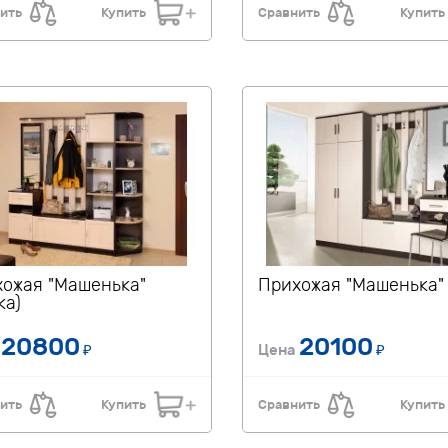
ить
Купить
Сравнить
Купить
ожая "Машенька"
Прихожая "Машенька"
ка)
20800
20100
а
₽
Цена
₽
ить
Купить
Сравнить
Купить