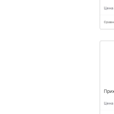
Цен
Сравн
Прих
Цен