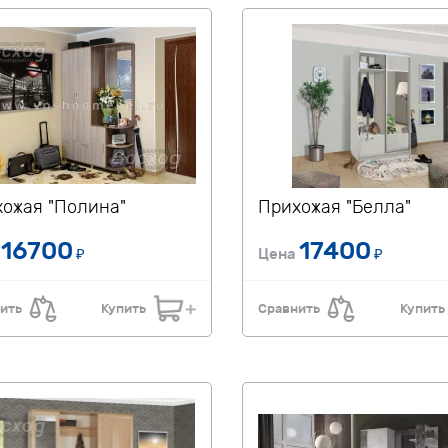
ожая "Полина"
Прихожая "Белла"
16700
17400
а
₽
Цена
₽
ить
Купить
Сравнить
Купить