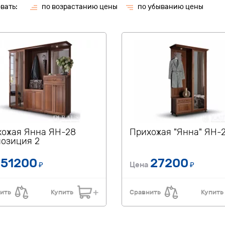
вать:
по возрастанию цены
по убыванию цены
хожая Янна ЯН-28
Прихожая "Янна" ЯН-
озиция 2
51200
27200
а
₽
Цена
₽
ить
Купить
Сравнить
Купить