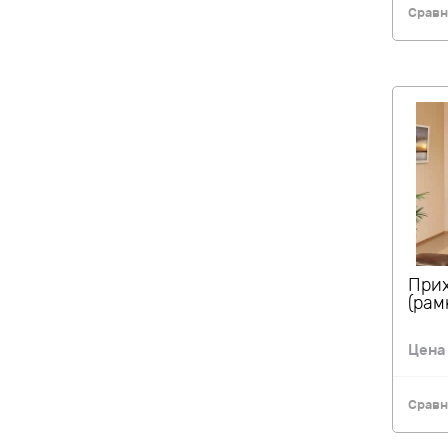
Сравн
Прих
(рам
Цен
Сравн