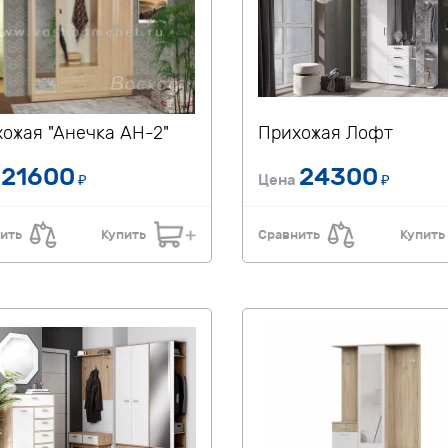
ожая "Анечка АН-2"
Прихожая Лофт
21600
24300
а
₽
Цена
₽
ить
Купить
Сравнить
Купить