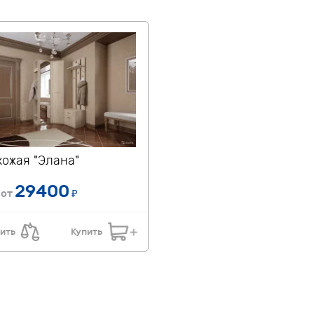
ожая "Элана"
29400
 от
₽
ить
Купить