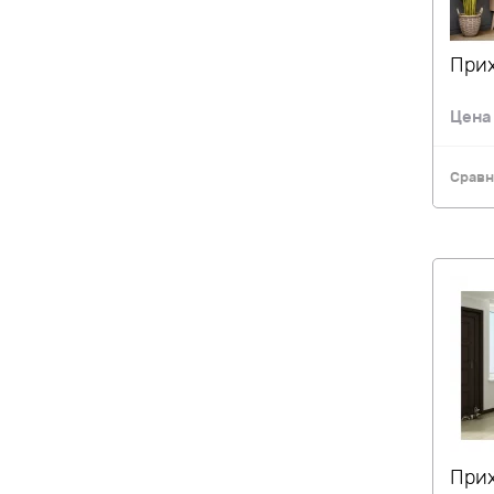
Прих
Цен
Сравн
Прих