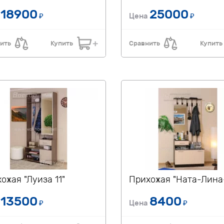
18900
25000
а
₽
Цена
₽
ить
Купить
Сравнить
Купить
ожая "Луиза 11"
Прихожая "Ната-Лина
13500
8400
а
₽
Цена
₽