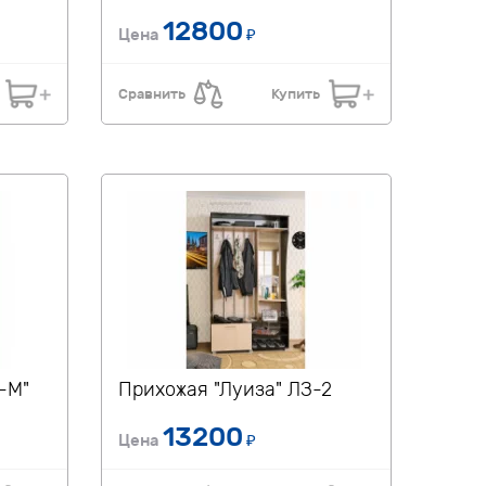
12800
Цена
₽
Сравнить
Купить
-М"
Прихожая "Луиза" ЛЗ-2
13200
Цена
₽