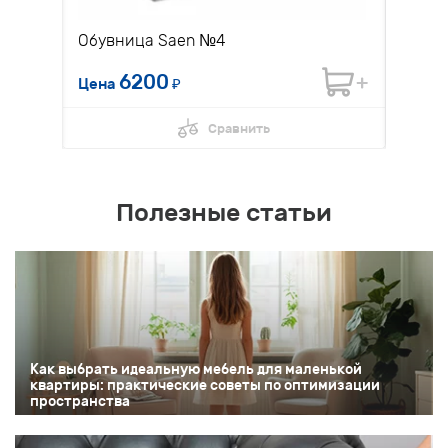
Обувница Saen №4
Диван
6200
Цена
₽
Цена 
Сравнить
Полезные статьи
Как выбрать идеальную мебель для маленькой
квартиры: практические советы по оптимизации
пространства