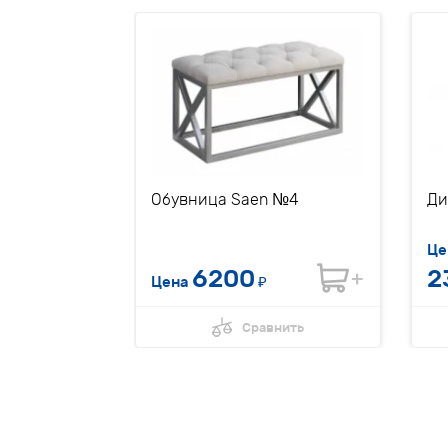
иная
Обувница Saen №4
Ди
Це
0
6200
2
₽
Цена
₽
нить
Сравнить