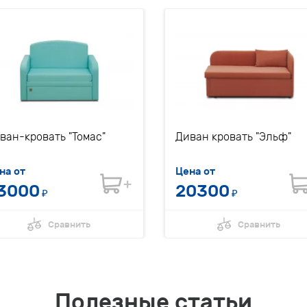
ван-кровать "Томас"
Диван кровать "Эльф"
на от
Цена от
3000
20300
₽
₽
Сравнить
Сравнить
Полезные статьи