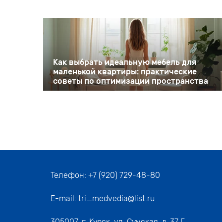
Как выбрать идеальную мебель для
маленькой квартиры: практические
советы по оптимизации пространства
Телефон:
+7 (920) 729-48-80
E-mail:
tri_medvedia@list.ru
305007,
г. Курск, ул. Сумская, д. 37 Г