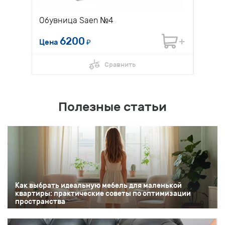
Обувница Saen №4
Диван
6200
Цена
₽
Цена 
Сравнить
Полезные статьи
Как выбрать идеальную мебель для маленькой
квартиры: практические советы по оптимизации
пространства