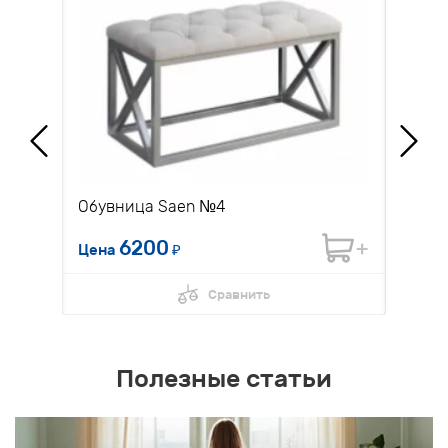
Обувница Saen №4
Диван
6200
Цена
₽
Цена 
Сравнить
Полезные статьи