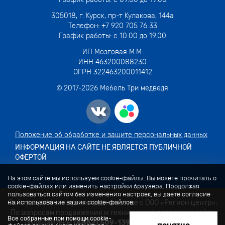
305018,
г. Курск, пр-т Кулакова, 144а
Телефон:
+7 920 705 76 33
График работы: с 10.00 до 19.00
ИП Мозговая М.М.
ИНН 463200088230
ОГРН 322463200011412
© 2017-
2026
Мебель Три медведя
Положение об обработке и защите персональных данных
ИНФОРМАЦИЯ НА САЙТЕ НЕ ЯВЛЯЕТСЯ ПУБЛИЧНОЙ
ОФЕРТОЙ
На этом сайте мы используем cookie-файлы. Вы можете прочитать о
cookie-файлах или изменить настройки браузера. Продолжая
пользоваться сайтом без изменения настроек, вы даете согласие
Сайт разработан при сотрудничестве с ООО «Регион центр».
на использование ваших cookie-файлов.
По вопросам продвижения и технической поддержки сайта
Все собранные при помощи cookie-
обращайтесь:
(4862) 509-139,
manager@vorle.ru,