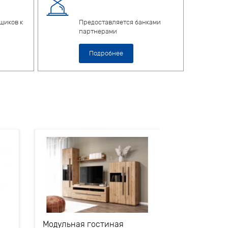
щиков к
Предоставляется банками
партнерами
Подробнее
Модульная гостиная
Обувница 