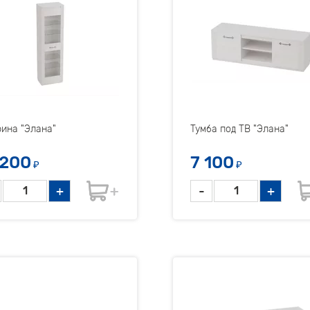
ина "Элана"
Тумба под ТВ "Элана"
 200
7 100
₽
₽
+
-
+