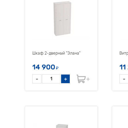
Шкаф 2-дверный "Элана"
Витр
14 900
11
₽
-
+
-