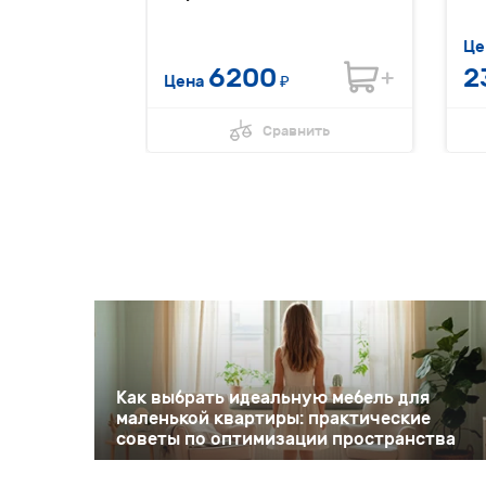
Це
0
6200
2
₽
Цена
₽
нить
Сравнить
Как выбрать идеальную мебель для
маленькой квартиры: практические
советы по оптимизации пространства