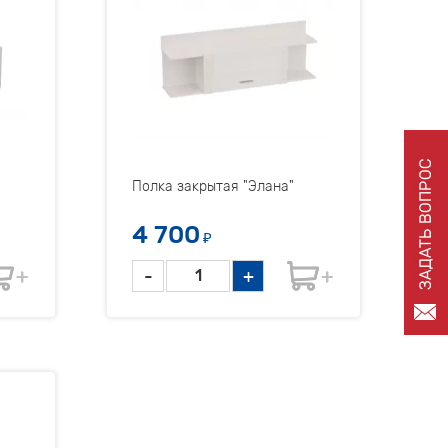
Полка закрытая "Элана"
4 700
₽
-
+