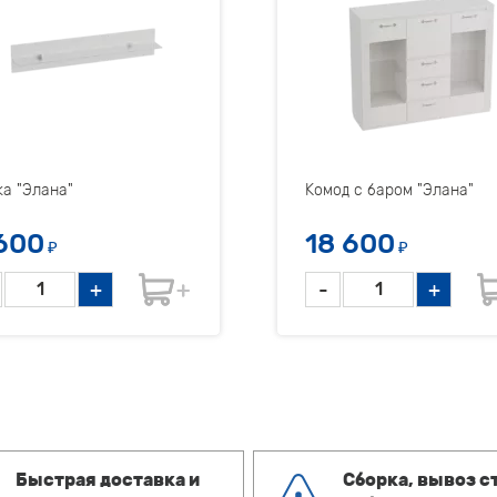
а "Элана"
Комод с баром "Элана"
600
18 600
₽
₽
+
-
+
Быстрая доставка и
Сборка, вывоз с