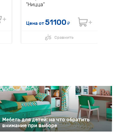
"Ницца"
51100
62
Цена от
₽
Цена
Сравнить
Мебель для детей: на что обратить
внимание при выборе