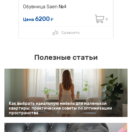
Обувница Saen №4
Диван
6200
Цена
₽
Цена 
Сравнить
Полезные статьи
Как выбрать идеальную мебель для маленькой
квартиры: практические советы по оптимизации
пространства